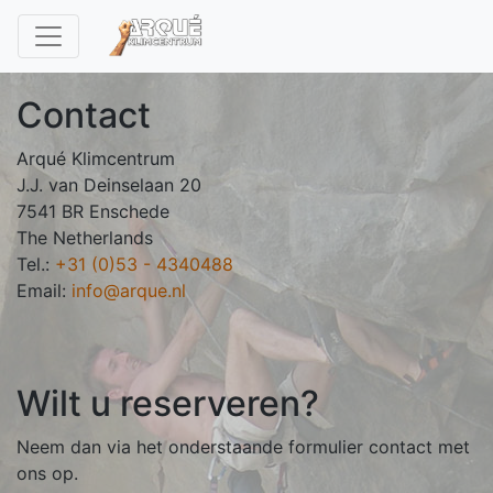
Toggle navigation
Contact
Arqué Klimcentrum
J.J. van Deinselaan 20
7541 BR Enschede
The Netherlands
Tel.:
+31 (0)53 - 4340488
Email:
info@arque.nl
Wilt u reserveren?
Neem dan via het onderstaande formulier contact met
ons op.